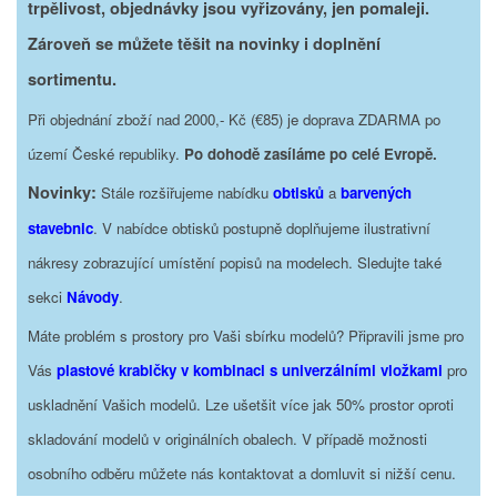
trpělivost, objednávky jsou vyřizovány, jen pomaleji.
Zároveň se můžete těšit na novinky i doplnění
sortimentu.
Při objednání zboží nad 2000,- Kč (€85) je doprava ZDARMA po
území České republiky.
Po dohodě zasíláme po celé Evropě.
Novinky:
Stále rozšiřujeme nabídku
obtisků
a
barvených
stavebnic
. V nabídce obtisků postupně doplňujeme ilustrativní
nákresy zobrazující umístění popisů na modelech. Sledujte také
sekci
Návody
.
Máte problém s prostory pro Vaši sbírku modelů? Připravili jsme pro
Vás
plastové krabičky v kombinaci s univerzálními vložkami
pro
uskladnění Vašich modelů. Lze ušetšit více jak 50% prostor oproti
skladování modelů v originálních obalech. V případě možnosti
osobního odběru můžete nás kontaktovat a domluvit si nižší cenu.