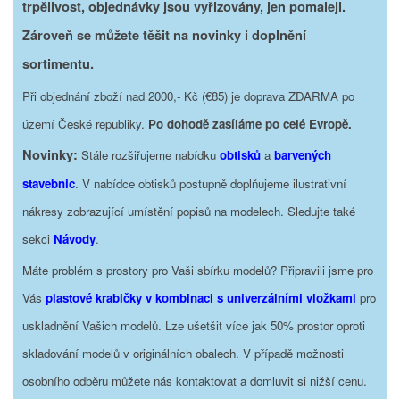
trpělivost, objednávky jsou vyřizovány, jen pomaleji.
Zároveň se můžete těšit na novinky i doplnění
sortimentu.
Při objednání zboží nad 2000,- Kč (€85) je doprava ZDARMA po
území České republiky.
Po dohodě zasíláme po celé Evropě.
Novinky:
Stále rozšiřujeme nabídku
obtisků
a
barvených
stavebnic
. V nabídce obtisků postupně doplňujeme ilustrativní
nákresy zobrazující umístění popisů na modelech. Sledujte také
sekci
Návody
.
Máte problém s prostory pro Vaši sbírku modelů? Připravili jsme pro
Vás
plastové krabičky v kombinaci s univerzálními vložkami
pro
uskladnění Vašich modelů. Lze ušetšit více jak 50% prostor oproti
skladování modelů v originálních obalech. V případě možnosti
osobního odběru můžete nás kontaktovat a domluvit si nižší cenu.