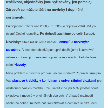
trpělivost, objednávky jsou vyřizovány, jen pomaleji.
Zároveň se můžete těšit na novinky i doplnění
sortimentu.
Při objednání zboží nad 2000,- Kč (€85) je doprava ZDARMA po
území České republiky.
Po dohodě zasíláme po celé Evropě.
Novinky:
Stále rozšiřujeme nabídku
obtisků
a
barvených
stavebnic
. V nabídce obtisků postupně doplňujeme ilustrativní
nákresy zobrazující umístění popisů na modelech. Sledujte také
sekci
Návody
.
Máte problém s prostory pro Vaši sbírku modelů? Připravili jsme pro
Vás
plastové krabičky v kombinaci s univerzálními vložkami
pro
uskladnění Vašich modelů. Lze ušetšit více jak 50% prostor oproti
skladování modelů v originálních obalech. V případě možnosti
osobního odběru můžete nás kontaktovat a domluvit si nižší cenu.