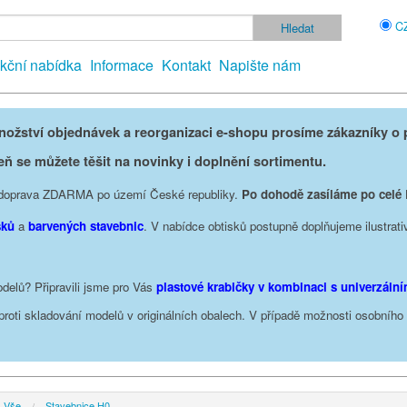
C
kční nabídka
Informace
Kontakt
Napište nám
žství objednávek a reorganizaci e-shopu prosíme zákazníky o p
eň se můžete těšit na novinky i doplnění sortimentu.
je doprava ZDARMA po území České republiky.
Po dohodě zasíláme po celé
sků
a
barvených stavebnic
. V nabídce obtisků postupně doplňujeme ilustrati
delů? Připravili jsme pro Vás
plastové krabičky v kombinaci s univerzáln
oproti skladování modelů v originálních obalech. V případě možnosti osobníh
Vše
Stavebnice H0