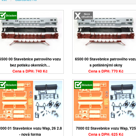
6500 00 Stavebnice patrového vozu
6500 00 Stavebnice patrového voz
bez potisku okenních…
s potištěnými okny
Cena s DPH: 740 Kč
Cena s DPH: 770 Kč
000 01 Stavebnice vozu Wap, 26 2.8
7000 02 Stavebnice vozu Wap, Y25
- nová forma
Cena s DPH: 625 Kč