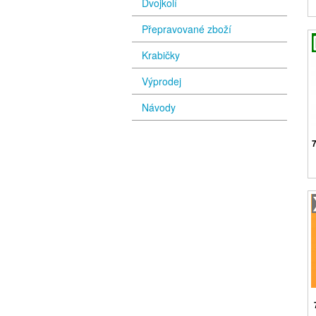
Dvojkolí
Přepravované zboží
Krabičky
Výprodej
Návody
7