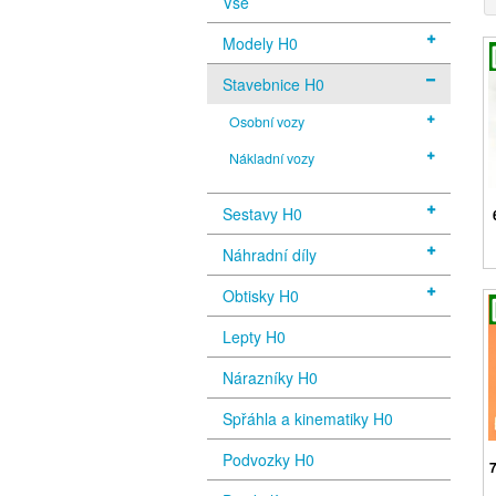
Vše
Modely H0
Stavebnice H0
Osobní vozy
Nákladní vozy
Sestavy H0
Náhradní díly
Obtisky H0
Lepty H0
Nárazníky H0
Spřáhla a kinematiky H0
Podvozky H0
7