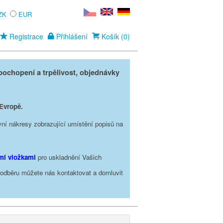
ZK
EUR
Registrace
Přihlášení
Košík (0)
ochopení a trpělivost, objednávky
 Evropě.
vní nákresy zobrazující umístění popisů na
ími vložkami
pro uskladnění Vašich
o odběru můžete nás kontaktovat a domluvit