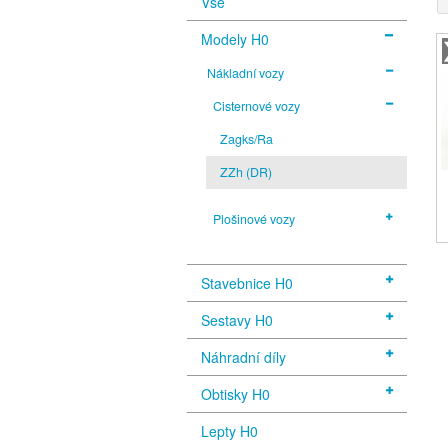
Vše
Modely H0
Nákladní vozy
Cisternové vozy
Zagks/Ra
ZZh (DR)
Plošinové vozy
Stavebnice H0
Sestavy H0
Náhradní díly
Obtisky H0
Lepty H0