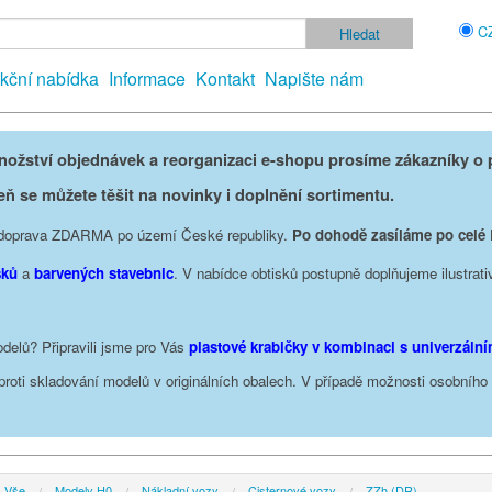
C
kční nabídka
Informace
Kontakt
Napište nám
žství objednávek a reorganizaci e-shopu prosíme zákazníky o p
eň se můžete těšit na novinky i doplnění sortimentu.
je doprava ZDARMA po území České republiky.
Po dohodě zasíláme po celé
sků
a
barvených stavebnic
. V nabídce obtisků postupně doplňujeme ilustrati
delů? Připravili jsme pro Vás
plastové krabičky v kombinaci s univerzáln
oproti skladování modelů v originálních obalech. V případě možnosti osobníh
Vše
Modely H0
Nákladní vozy
Cisternové vozy
ZZh (DR)