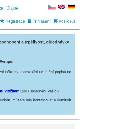
ZK
EUR
Registrace
Přihlášení
Košík (0)
ochopení a trpělivost, objednávky
 Evropě.
vní nákresy zobrazující umístění popisů na
ími vložkami
pro uskladnění Vašich
o odběru můžete nás kontaktovat a domluvit