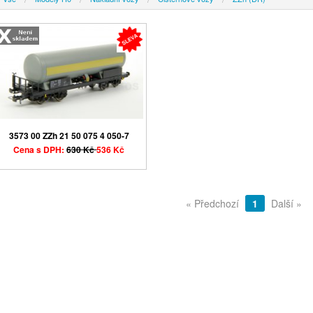
3573 00 ZZh 21 50 075 4 050-7
Cena s DPH:
630 Kč
536 Kč
« Předchozí
1
Další »