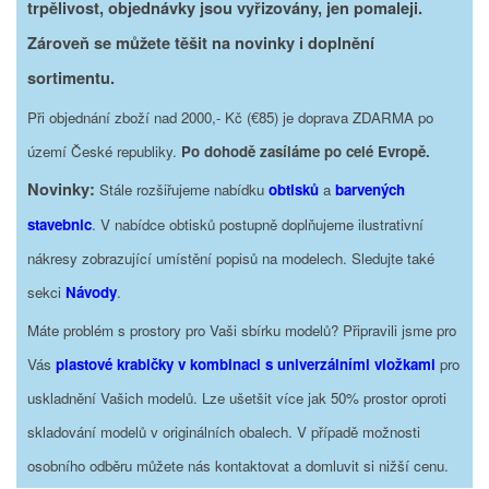
trpělivost, objednávky jsou vyřizovány, jen pomaleji.
Zároveň se můžete těšit na novinky i doplnění
sortimentu.
Při objednání zboží nad 2000,- Kč (€85) je doprava ZDARMA po
území České republiky.
Po dohodě zasíláme po celé Evropě.
Novinky:
Stále rozšiřujeme nabídku
obtisků
a
barvených
stavebnic
. V nabídce obtisků postupně doplňujeme ilustrativní
nákresy zobrazující umístění popisů na modelech. Sledujte také
sekci
Návody
.
Máte problém s prostory pro Vaši sbírku modelů? Připravili jsme pro
Vás
plastové krabičky v kombinaci s univerzálními vložkami
pro
uskladnění Vašich modelů. Lze ušetšit více jak 50% prostor oproti
skladování modelů v originálních obalech. V případě možnosti
osobního odběru můžete nás kontaktovat a domluvit si nižší cenu.