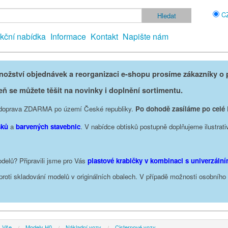
C
kční nabídka
Informace
Kontakt
Napište nám
žství objednávek a reorganizaci e-shopu prosíme zákazníky o p
eň se můžete těšit na novinky i doplnění sortimentu.
je doprava ZDARMA po území České republiky.
Po dohodě zasíláme po celé
sků
a
barvených stavebnic
. V nabídce obtisků postupně doplňujeme ilustrati
delů? Připravili jsme pro Vás
plastové krabičky v kombinaci s univerzáln
oproti skladování modelů v originálních obalech. V případě možnosti osobníh
Vše
Modely H0
Nákladní vozy
Cisternové vozy