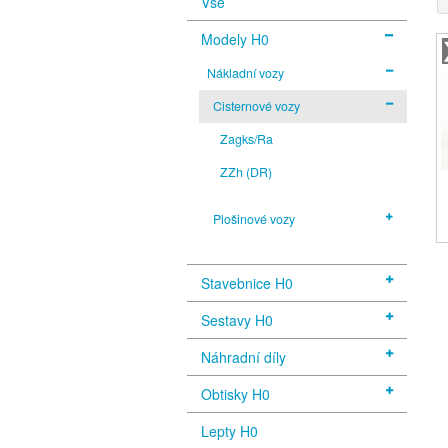
Vše
Modely H0
Nákladní vozy
Cisternové vozy
Zagks/Ra
ZZh (DR)
Plošinové vozy
Stavebnice H0
Sestavy H0
Náhradní díly
Obtisky H0
Lepty H0