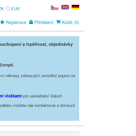
ZK
EUR
Registrace
Přihlášení
Košík (0)
ochopení a trpělivost, objednávky
 Evropě.
vní nákresy zobrazující umístění popisů na
ími vložkami
pro uskladnění Vašich
o odběru můžete nás kontaktovat a domluvit