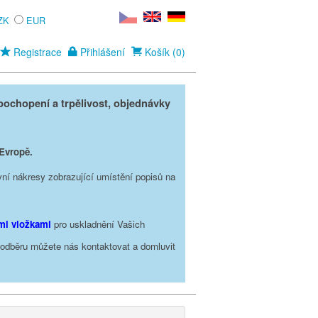
ZK
EUR
Registrace
Přihlášení
Košík (0)
ochopení a trpělivost, objednávky
 Evropě.
vní nákresy zobrazující umístění popisů na
ími vložkami
pro uskladnění Vašich
o odběru můžete nás kontaktovat a domluvit