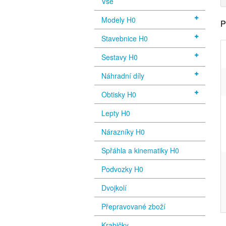
Vše
Modely H0
P
Stavebnice H0
Sestavy H0
Náhradní díly
Obtisky H0
Lepty H0
Nárazníky H0
Spřáhla a kinematiky H0
Podvozky H0
Dvojkolí
Přepravované zboží
Krabičky