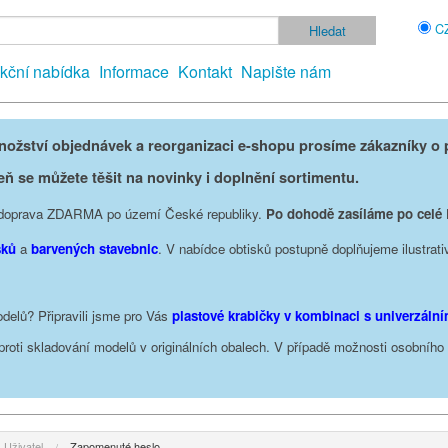
C
kční nabídka
Informace
Kontakt
Napište nám
žství objednávek a reorganizaci e-shopu prosíme zákazníky o p
eň se můžete těšit na novinky i doplnění sortimentu.
je doprava ZDARMA po území České republiky.
Po dohodě zasíláme po celé
sků
a
barvených stavebnic
. V nabídce obtisků postupně doplňujeme ilustrati
delů? Připravili jsme pro Vás
plastové krabičky v kombinaci s univerzáln
oproti skladování modelů v originálních obalech. V případě možnosti osobníh
Uživatel
Zapomenuté heslo