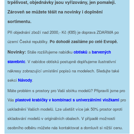
trpělivost, objednávky jsou vyřizovány, jen pomaleji.
Zároveň se můžete těšit na novinky i doplnění
sortimentu.
Při objednání zboží nad 2000,- Kč (€85) je doprava ZDARMA po
území České republiky.
Po dohodě zasíláme po celé Evropě.
Novinky:
Stále rozšiřujeme nabídku
obtisků
a
barvených
stavebnic
. V nabídce obtisků postupně doplňujeme ilustrativní
nákresy zobrazující umístění popisů na modelech. Sledujte také
sekci
Návody
.
Máte problém s prostory pro Vaši sbírku modelů? Připravili jsme pro
Vás
plastové krabičky v kombinaci s univerzálními vložkami
pro
uskladnění Vašich modelů. Lze ušetšit více jak 50% prostor oproti
skladování modelů v originálních obalech. V případě možnosti
osobního odběru můžete nás kontaktovat a domluvit si nižší cenu.