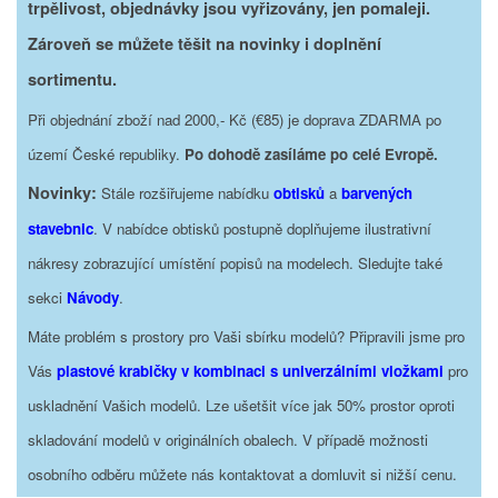
trpělivost, objednávky jsou vyřizovány, jen pomaleji.
Zároveň se můžete těšit na novinky i doplnění
sortimentu.
Při objednání zboží nad 2000,- Kč (€85) je doprava ZDARMA po
území České republiky.
Po dohodě zasíláme po celé Evropě.
Novinky:
Stále rozšiřujeme nabídku
obtisků
a
barvených
stavebnic
. V nabídce obtisků postupně doplňujeme ilustrativní
nákresy zobrazující umístění popisů na modelech. Sledujte také
sekci
Návody
.
Máte problém s prostory pro Vaši sbírku modelů? Připravili jsme pro
Vás
plastové krabičky v kombinaci s univerzálními vložkami
pro
uskladnění Vašich modelů. Lze ušetšit více jak 50% prostor oproti
skladování modelů v originálních obalech. V případě možnosti
osobního odběru můžete nás kontaktovat a domluvit si nižší cenu.