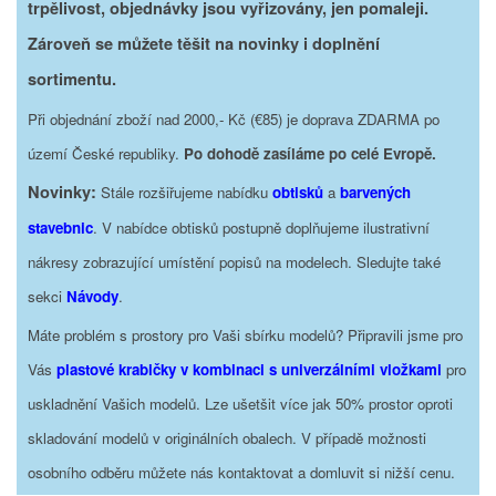
trpělivost, objednávky jsou vyřizovány, jen pomaleji.
Zároveň se můžete těšit na novinky i doplnění
sortimentu.
Při objednání zboží nad 2000,- Kč (€85) je doprava ZDARMA po
území České republiky.
Po dohodě zasíláme po celé Evropě.
Novinky:
Stále rozšiřujeme nabídku
obtisků
a
barvených
stavebnic
. V nabídce obtisků postupně doplňujeme ilustrativní
nákresy zobrazující umístění popisů na modelech. Sledujte také
sekci
Návody
.
Máte problém s prostory pro Vaši sbírku modelů? Připravili jsme pro
Vás
plastové krabičky v kombinaci s univerzálními vložkami
pro
uskladnění Vašich modelů. Lze ušetšit více jak 50% prostor oproti
skladování modelů v originálních obalech. V případě možnosti
osobního odběru můžete nás kontaktovat a domluvit si nižší cenu.