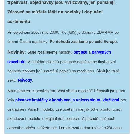
trpělivost, objednávky jsou vyřizovány, jen pomaleji.
Zároveň se můžete těšit na novinky i doplnění
sortimentu.
Při objednání zboží nad 2000,- Kč (€85) je doprava ZDARMA po
území České republiky.
Po dohodě zasíláme po celé Evropě.
Novinky:
Stále rozšiřujeme nabídku
obtisků
a
barvených
stavebnic
. V nabídce obtisků postupně doplňujeme ilustrativní
nákresy zobrazující umístění popisů na modelech. Sledujte také
sekci
Návody
.
Máte problém s prostory pro Vaši sbírku modelů? Připravili jsme pro
Vás
plastové krabičky v kombinaci s univerzálními vložkami
pro
uskladnění Vašich modelů. Lze ušetšit více jak 50% prostor oproti
skladování modelů v originálních obalech. V případě možnosti
osobního odběru můžete nás kontaktovat a domluvit si nižší cenu.