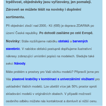
trpělivost, objednávky jsou vyřizovány, jen pomaleji.
Zároveň se můžete těšit na novinky i doplnění
sortimentu.
Při objednání zboží nad 2000,- Kč (€85) je doprava ZDARMA po
území České republiky.
Po dohodě zasíláme po celé Evropě.
Novinky:
Stále rozšiřujeme nabídku
obtisků
a
barvených
stavebnic
. V nabídce obtisků postupně doplňujeme ilustrativní
nákresy zobrazující umístění popisů na modelech. Sledujte také
sekci
Návody
.
Máte problém s prostory pro Vaši sbírku modelů? Připravili jsme pro
Vás
plastové krabičky v kombinaci s univerzálními vložkami
pro
uskladnění Vašich modelů. Lze ušetšit více jak 50% prostor oproti
skladování modelů v originálních obalech. V případě možnosti
osobního odběru můžete nás kontaktovat a domluvit si nižší cenu.