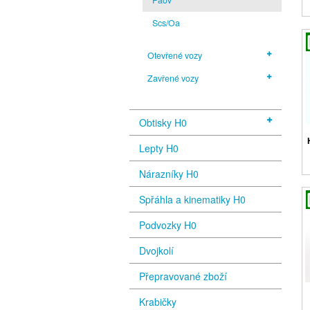
Scs/Oa
Otevřené vozy
Zavřené vozy
Obtisky H0
Lepty H0
Nárazníky H0
Spřáhla a kinematiky H0
Podvozky H0
Dvojkolí
Přepravované zboží
Krabičky