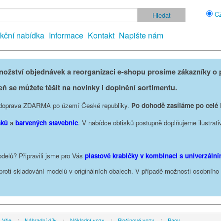
C
kční nabídka
Informace
Kontakt
Napište nám
žství objednávek a reorganizaci e-shopu prosíme zákazníky o p
eň se můžete těšit na novinky i doplnění sortimentu.
je doprava ZDARMA po území České republiky.
Po dohodě zasíláme po celé
sků
a
barvených stavebnic
. V nabídce obtisků postupně doplňujeme ilustrati
delů? Připravili jsme pro Vás
plastové krabičky v kombinaci s univerzáln
oproti skladování modelů v originálních obalech. V případě možnosti osobníh
Vše
Náhradní díly
Nákladní vozy
Plošinové vozy
Paov