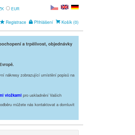
ZK
EUR
Registrace
Přihlášení
Košík (0)
ochopení a trpělivost, objednávky
 Evropě.
vní nákresy zobrazující umístění popisů na
ími vložkami
pro uskladnění Vašich
o odběru můžete nás kontaktovat a domluvit