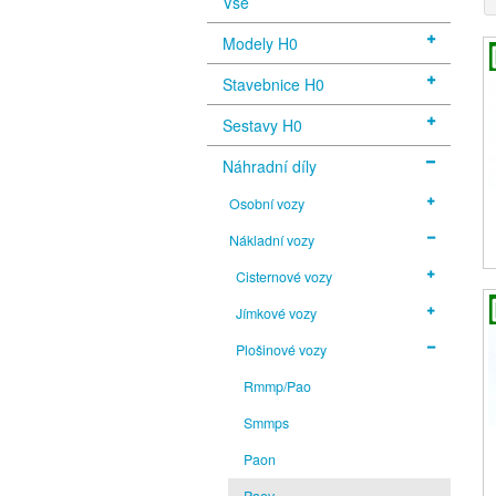
Vše
Modely H0
Stavebnice H0
Sestavy H0
Náhradní díly
Osobní vozy
Nákladní vozy
Cisternové vozy
Jímkové vozy
Plošinové vozy
Rmmp/Pao
Smmps
Paon
Paov