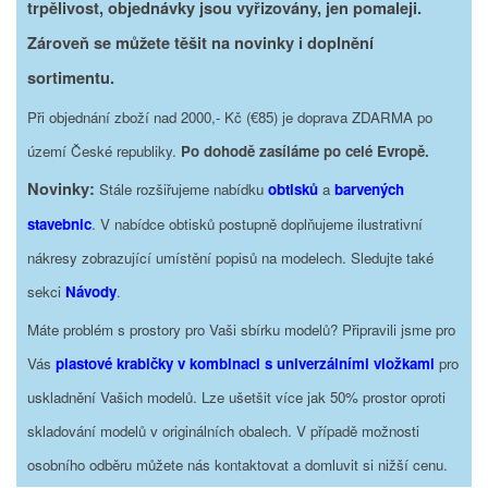
trpělivost, objednávky jsou vyřizovány, jen pomaleji.
Zároveň se můžete těšit na novinky i doplnění
sortimentu.
Při objednání zboží nad 2000,- Kč (€85) je doprava ZDARMA po
území České republiky.
Po dohodě zasíláme po celé Evropě.
Novinky:
Stále rozšiřujeme nabídku
obtisků
a
barvených
stavebnic
. V nabídce obtisků postupně doplňujeme ilustrativní
nákresy zobrazující umístění popisů na modelech. Sledujte také
sekci
Návody
.
Máte problém s prostory pro Vaši sbírku modelů? Připravili jsme pro
Vás
plastové krabičky v kombinaci s univerzálními vložkami
pro
uskladnění Vašich modelů. Lze ušetšit více jak 50% prostor oproti
skladování modelů v originálních obalech. V případě možnosti
osobního odběru můžete nás kontaktovat a domluvit si nižší cenu.