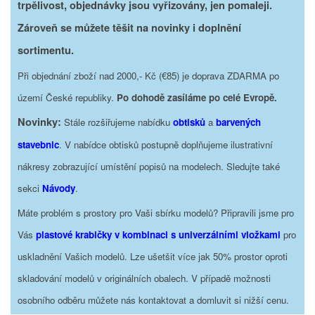
trpělivost, objednávky jsou vyřizovány, jen pomaleji.
Zároveň se můžete těšit na novinky i doplnění
sortimentu.
Při objednání zboží nad 2000,- Kč (€85) je doprava ZDARMA po
území České republiky.
Po dohodě zasíláme po celé Evropě.
Novinky:
Stále rozšiřujeme nabídku
obtisků
a
barvených
stavebnic
. V nabídce obtisků postupně doplňujeme ilustrativní
nákresy zobrazující umístění popisů na modelech. Sledujte také
sekci
Návody
.
Máte problém s prostory pro Vaši sbírku modelů? Připravili jsme pro
Vás
plastové krabičky v kombinaci s univerzálními vložkami
pro
uskladnění Vašich modelů. Lze ušetšit více jak 50% prostor oproti
skladování modelů v originálních obalech. V případě možnosti
osobního odběru můžete nás kontaktovat a domluvit si nižší cenu.