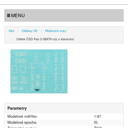
MENU
Vše
Obtisky H0
Plošinové vozy
Obtisk ČSD Pao 3-38979 vůz s klanicemi
Parametry
Modelové měřítko:
1:87
Modelová epocha:
III.