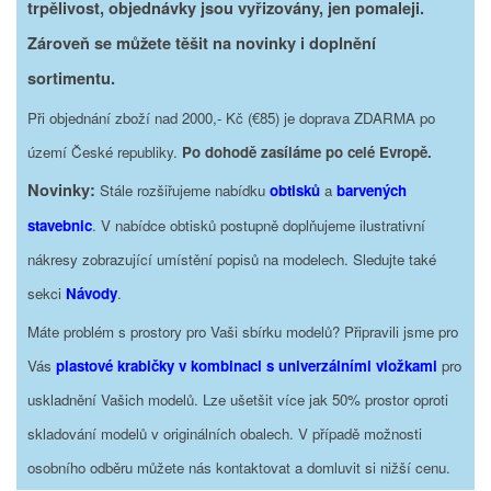
trpělivost, objednávky jsou vyřizovány, jen pomaleji.
Zároveň se můžete těšit na novinky i doplnění
sortimentu.
Při objednání zboží nad 2000,- Kč (€85) je doprava ZDARMA po
území České republiky.
Po dohodě zasíláme po celé Evropě.
Novinky:
Stále rozšiřujeme nabídku
obtisků
a
barvených
stavebnic
. V nabídce obtisků postupně doplňujeme ilustrativní
nákresy zobrazující umístění popisů na modelech. Sledujte také
sekci
Návody
.
Máte problém s prostory pro Vaši sbírku modelů? Připravili jsme pro
Vás
plastové krabičky v kombinaci s univerzálními vložkami
pro
uskladnění Vašich modelů. Lze ušetšit více jak 50% prostor oproti
skladování modelů v originálních obalech. V případě možnosti
osobního odběru můžete nás kontaktovat a domluvit si nižší cenu.