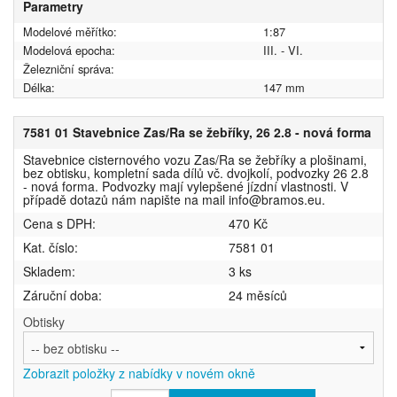
Parametry
Modelové měřítko:
1:87
Modelová epocha:
III. - VI.
Železniční správa:
Délka:
147 mm
7581 01 Stavebnice Zas/Ra se žebříky, 26 2.8 - nová forma
Stavebnice cisternového vozu Zas/Ra se žebříky a plošinami,
bez obtisku, kompletní sada dílů vč. dvojkolí, podvozky 26 2.8
- nová forma. Podvozky mají vylepšené jízdní vlastnosti. V
případě dotazů nám napište na mail info@bramos.eu.
Cena s DPH:
470 Kč
Kat. číslo:
7581 01
Skladem:
3 ks
Záruční doba:
24 měsíců
Obtisky
Zobrazit položky z nabídky v novém okně