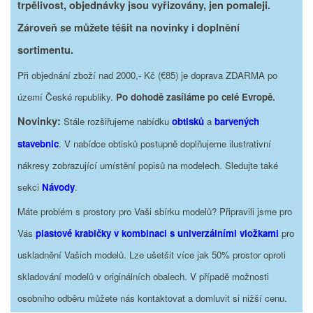
trpělivost, objednávky jsou vyřizovány, jen pomaleji.
Zároveň se můžete těšit na novinky i doplnění
sortimentu.
Při objednání zboží nad 2000,- Kč (€85) je doprava ZDARMA po
území České republiky.
Po dohodě zasíláme po celé Evropě.
Novinky:
Stále rozšiřujeme nabídku
obtisků
a
barvených
stavebnic
. V nabídce obtisků postupně doplňujeme ilustrativní
nákresy zobrazující umístění popisů na modelech. Sledujte také
sekci
Návody
.
Máte problém s prostory pro Vaši sbírku modelů? Připravili jsme pro
Vás
plastové krabičky v kombinaci s univerzálními vložkami
pro
uskladnění Vašich modelů. Lze ušetšit více jak 50% prostor oproti
skladování modelů v originálních obalech. V případě možnosti
osobního odběru můžete nás kontaktovat a domluvit si nižší cenu.