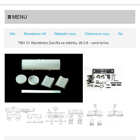
MENU
Vše
Stavebnice H0
Nákladní vozy
Cisternové vozy
Ra
7581 01 Stavebnice Zas/Ra se žebříky, 26 2.8 - nová forma