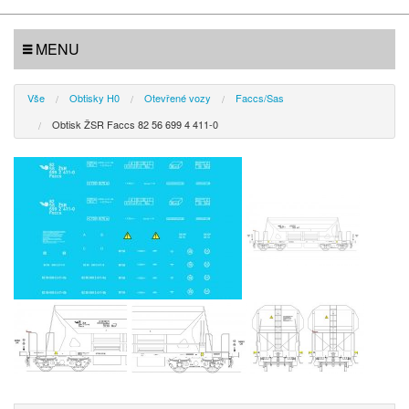
MENU
Vše
Obtisky H0
Otevřené vozy
Faccs/Sas
Obtisk ŽSR Faccs 82 56 699 4 411-0