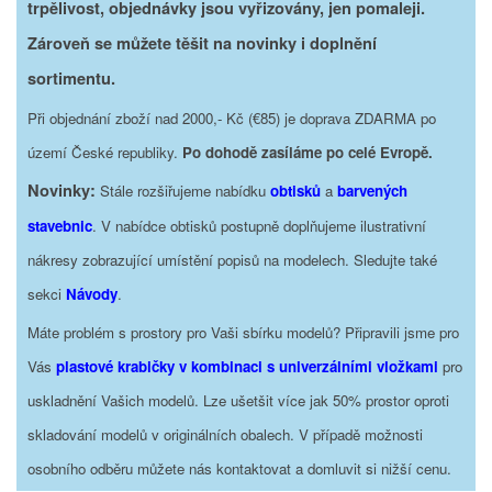
trpělivost, objednávky jsou vyřizovány, jen pomaleji.
Zároveň se můžete těšit na novinky i doplnění
sortimentu.
Při objednání zboží nad 2000,- Kč (€85) je doprava ZDARMA po
území České republiky.
Po dohodě zasíláme po celé Evropě.
Novinky:
Stále rozšiřujeme nabídku
obtisků
a
barvených
stavebnic
. V nabídce obtisků postupně doplňujeme ilustrativní
nákresy zobrazující umístění popisů na modelech. Sledujte také
sekci
Návody
.
Máte problém s prostory pro Vaši sbírku modelů? Připravili jsme pro
Vás
plastové krabičky v kombinaci s univerzálními vložkami
pro
uskladnění Vašich modelů. Lze ušetšit více jak 50% prostor oproti
skladování modelů v originálních obalech. V případě možnosti
osobního odběru můžete nás kontaktovat a domluvit si nižší cenu.