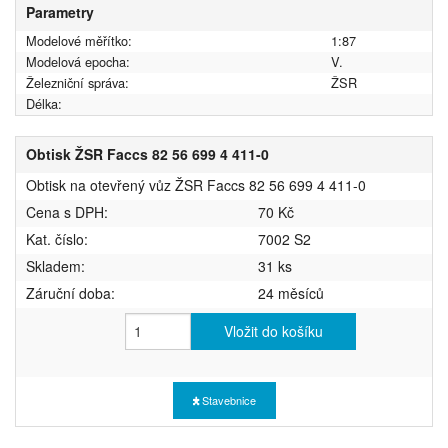
Parametry
Modelové měřítko:
1:87
Modelová epocha:
V.
Železniční správa:
ŽSR
Délka:
Obtisk ŽSR Faccs 82 56 699 4 411-0
Obtisk na otevřený vůz ŽSR Faccs 82 56 699 4 411-0
Cena s DPH:
70 Kč
Kat. číslo:
7002 S2
Skladem:
31 ks
Záruční doba:
24 měsíců
Vložit do košíku
Stavebnice