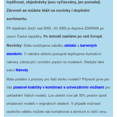
trpělivost, objednávky jsou vyřizovány, jen pomaleji.
Zároveň se můžete těšit na novinky i doplnění
sortimentu.
Při objednání zboží nad 2000,- Kč (€85) je doprava ZDARMA po
území České republiky.
Po dohodě zasíláme po celé Evropě.
Novinky:
Stále rozšiřujeme nabídku
obtisků
a
barvených
stavebnic
. V nabídce obtisků postupně doplňujeme ilustrativní
nákresy zobrazující umístění popisů na modelech. Sledujte také
sekci
Návody
.
Máte problém s prostory pro Vaši sbírku modelů? Připravili jsme pro
Vás
plastové krabičky v kombinaci s univerzálními vložkami
pro
uskladnění Vašich modelů. Lze ušetšit více jak 50% prostor oproti
skladování modelů v originálních obalech. V případě možnosti
osobního odběru můžete nás kontaktovat a domluvit si nižší cenu.