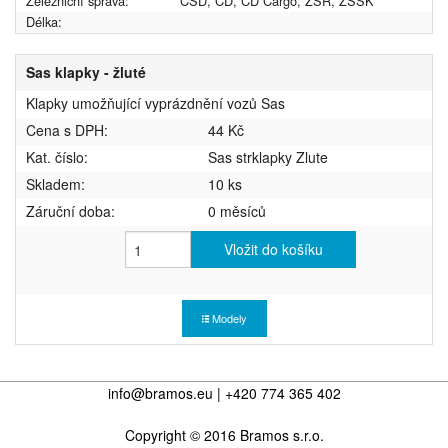
Železniční správa:
ČSD, ČD, ČD Cargo, ŽSR, ZSSK
Délka:
Sas klapky - žluté
Klapky umožňující vyprázdnění vozů Sas
Cena s DPH:
44 Kč
Kat. číslo:
Sas strklapky Zlute
Skladem:
10 ks
Záruční doba:
0 měsíců
Vložit do košíku
Modely
info@bramos.eu | +420 774 365 402
Copyright © 2016 Bramos s.r.o.