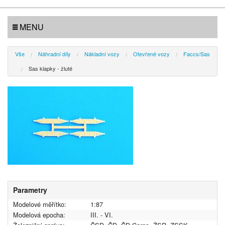
MENU
Vše
Náhradní díly
Nákladní vozy
Otevřené vozy
Faccs/Sas
Sas klapky - žluté
Parametry
Modelové měřítko:
1:87
Modelová epocha:
III. - VI.